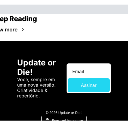
ep Reading
w more
Update or 
Die!
Você, sempre em 
uma nova versão. 
Assinar
Criatividade & 
repertório.
© 2026 Update or Die!.
Powered by beehiiv