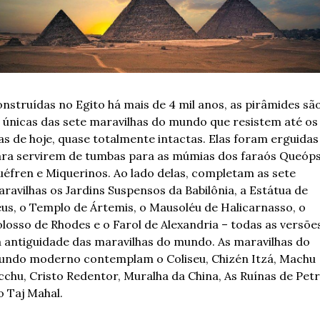
nstruídas no Egito há mais de 4 mil anos, as pirâmides são
 únicas das sete maravilhas do mundo que resistem até os 
as de hoje, quase totalmente intactas. Elas foram erguidas 
ra servirem de tumbas para as múmias dos faraós Queóps,
éfren e Miquerinos. Ao lado delas, completam as sete 
ravilhas os Jardins Suspensos da Babilônia, a Estátua de 
us, o Templo de Ártemis, o Mausoléu de Halicarnasso, o 
losso de Rhodes e o Farol de Alexandria – todas as versões
 antiguidade das maravilhas do mundo. As maravilhas do 
ndo moderno contemplam o Coliseu, Chizén Itzá, Machu 
cchu, Cristo Redentor, Muralha da China, As Ruínas de Petr
o Taj Mahal.