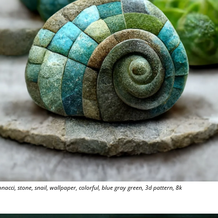
onacci, stone, snail, wallpaper, colorful, blue gray green, 3d pattern, 8k