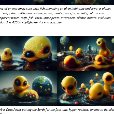
to of an extremely cute alien fish swimming an alien habitable underwater planet, 
al reefs, dream-like atmosphere, water, plants, peaceful, serenity, calm ocean, 
sparent water, reefs, fish, coral, inner peace, awareness, silence, nature, evolution –
sion 3 –s 42000 –uplight –ar 4:3 –no text, blur
ber Duck Aliens visiting the Earth for the first time, hyper-realistic, cinematic, detailed