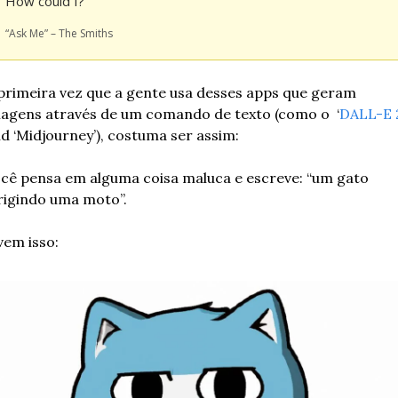
How could I?
“Ask Me” – The Smiths
primeira vez que a gente usa desses apps que geram 
agens através de um comando de texto (como o  ‘
DALL-E 
d ‘Midjourney’), costuma ser assim:
cê pensa em alguma coisa maluca e escreve: “um gato 
rigindo uma moto”. 
vem isso: