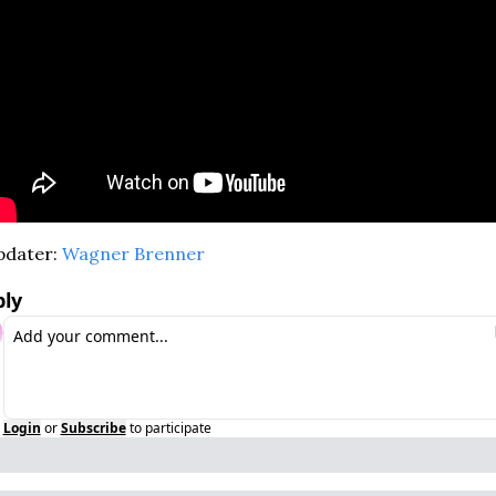
dater: 
Wagner Brenner
ly
Login
or
Subscribe
to participate