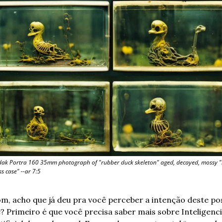
ak Portra 160 35mm photograph of "rubber duck skeleton" aged, decayed, mossy "i
ss case" --ar 7:5
m, acho que já deu pra você perceber a intenção deste pos
? Primeiro é que você precisa saber mais sobre Inteligenci