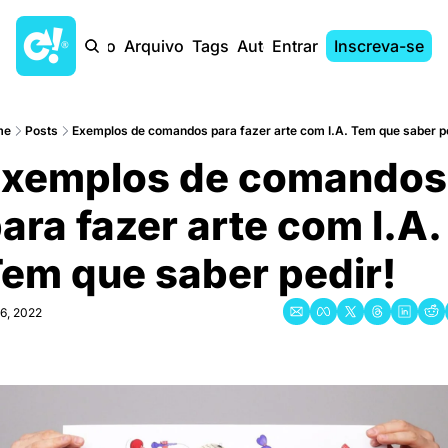
Início
Arquivo
Tags
Autores
Entrar
Inscreva-se
me
Posts
Exemplos de comandos para fazer arte com I.A. Tem que saber pe
xemplos de comandos 
ara fazer arte com I.A. 
em que saber pedir!
 6, 2022