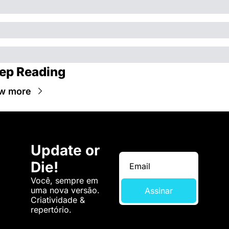
ep Reading
w more
Update or 
Die!
Você, sempre em 
uma nova versão. 
Assinar
Criatividade & 
repertório.