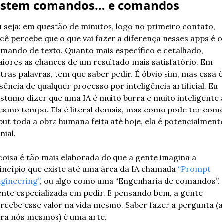
istem comandos… e comandos
 seja: em questão de minutos, logo no primeiro contato, 
cê percebe que o que vai fazer a diferença nesses apps é o 
mando de texto. Quanto mais específico e detalhado, 
iores as chances de um resultado mais satisfatório. Em 
tras palavras, tem que saber pedir. É óbvio sim, mas essa é 
sência de qualquer processo por inteligência artificial. Eu 
stumo dizer que uma IA é muito burra e muito inteligente a
smo tempo. Ela é literal demais, mas como pode ter como
put toda a obra humana feita até hoje, ela é potencialmente
nial. 
coisa é tão mais elaborada do que a gente imagina a 
incípio que existe até uma área da IA chamada 
“Prompt 
gineering”
, ou algo como uma “Engenharia de comandos”. 
nte especializada em pedir. E pensando bem, a gente 
rcebe esse valor na vida mesmo. Saber fazer a pergunta (a
ra nós mesmos) é uma arte. 