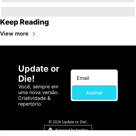
Keep Reading
View more
Update or 
Die!
Você, sempre em 
uma nova versão. 
Assinar
Criatividade & 
repertório.
© 2026 Update or Die!.
Powered by beehiiv