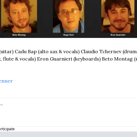
itar) Cadu Bap (alto sax & vocals) Claudio Tchernev (drums
, flute & vocals) Eron Guarnieri (keyboards) Beto Montag (
enner
articipate