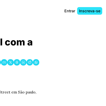
Entrar
Inscreva-se
 com a 
Street em São paulo, 