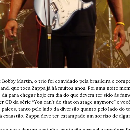
e Bobby Martin, o trio foi convidado pela brasileira e comp
Band, que toca Zappa já há muitos anos. Foi uma noite memo
 dá para chegar hoje em dia do que devem ter sido às famo
r CD da série “You can’t do that on stage anymore” e você
 palcos, tanto pelo lado da diversão quanto pelo lado do t
 à exaustão. Zappa deve ter estampado um sorriso de algum
s só para dar um gostinho, captação pessoal e amadora feit