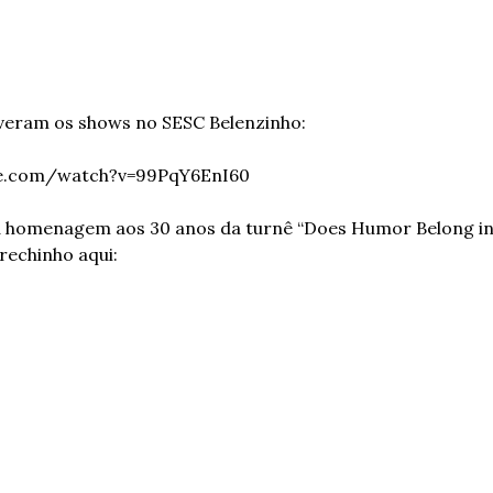
iveram os shows no SESC Belenzinho:
be.com/watch?v=99PqY6EnI60
homenagem aos 30 anos da turnê “Does Humor Belong in m
rechinho aqui: