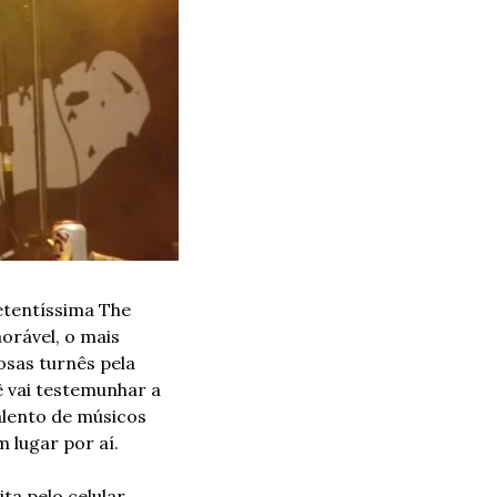
etentíssima The 
rável, o mais 
sas turnês pela 
 vai testemunhar a 
alento de músicos 
 lugar por aí.
a pelo celular, 