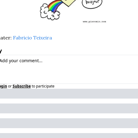
ater: 
Fabricio Teixeira
y
ogin
or
Subscribe
to participate