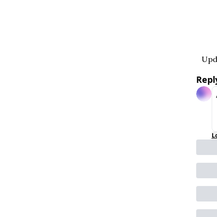
Upd
Repl
L