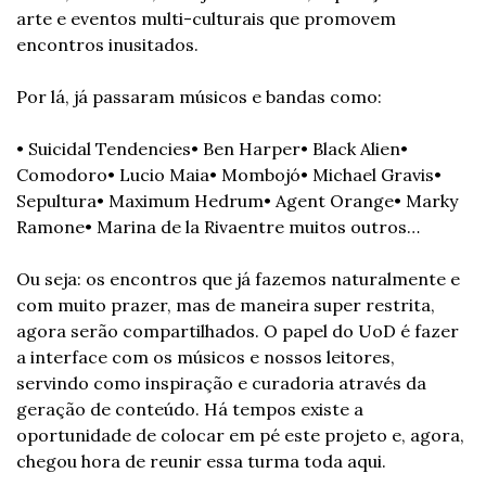
arte e eventos multi-culturais que promovem 
encontros inusitados.
Por lá, já passaram músicos e bandas como:
• Suicidal Tendencies
• Ben Harper
• Black Alien
• 
Comodoro
• Lucio Maia
• Mombojó
• Michael Gravis
• 
Sepultura
• Maximum Hedrum
• Agent Orange
• Marky 
Ramone
• Marina de la Riva
entre muitos outros…
Ou seja: os encontros que já fazemos naturalmente e 
com muito prazer, mas de maneira super restrita, 
agora serão compartilhados. O papel do UoD é fazer 
a interface com os músicos e nossos leitores, 
servindo como inspiração e curadoria através da 
geração de conteúdo. Há tempos existe a 
oportunidade de colocar em pé este projeto e, agora, 
chegou hora de reunir essa turma toda aqui.