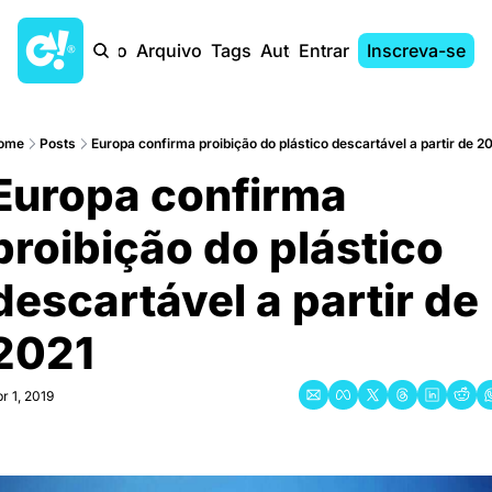
Início
Arquivo
Tags
Autores
Entrar
Inscreva-se
ome
Posts
Europa confirma proibição do plástico descartável a partir de 2
Europa confirma 
proibição do plástico 
descartável a partir de 
2021
r 1, 2019