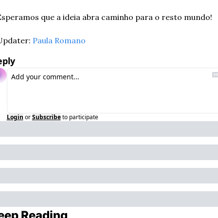
Esperamos que a ideia abra caminho para o resto mundo! 
Updater: 
Paula Romano
eply
Login
or
Subscribe
to participate
eep Reading