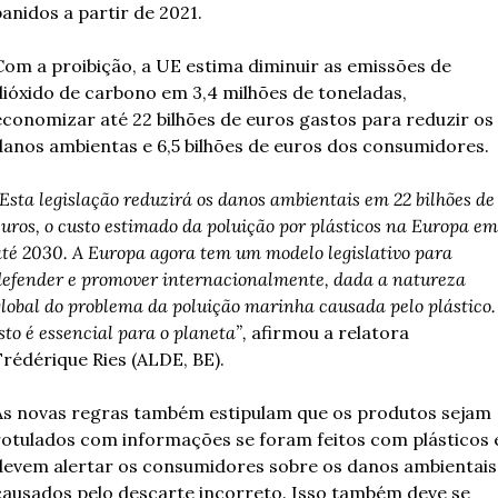
banidos a partir de 2021.
Com a proibição, a UE estima diminuir as emissões de 
dióxido de carbono em 3,4 milhões de toneladas, 
economizar até 22 bilhões de euros gastos para reduzir os 
danos ambientas e 6,5 bilhões de euros dos consumidores. 
Esta legislação reduzirá os danos ambientais em 22 bilhões de 
uros, o custo estimado da poluição por plásticos na Europa em 
té 2030. A Europa agora tem um modelo legislativo para 
defender e promover internacionalmente, dada a natureza 
lobal do problema da poluição marinha causada pelo plástico. 
sto é essencial para o planeta”,
 afirmou a relatora 
Frédérique Ries (ALDE, BE).
As novas regras também estipulam que os produtos sejam 
rotulados com informações se foram feitos com plásticos e
devem alertar os consumidores sobre os danos ambientais 
causados pelo descarte incorreto. Isso também deve se 