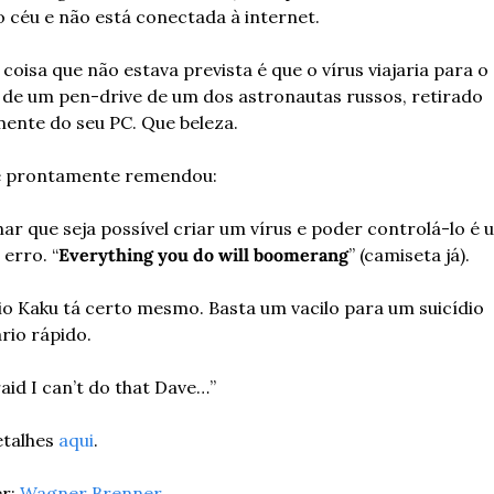
 céu e não está conectada à internet.
 coisa que não estava prevista é que o vírus viajaria para o
de um pen-drive de um dos astronautas russos, retirado 
ente do seu PC. Que beleza.
 prontamente remendou:
ar que seja possível criar um vírus e poder controlá-lo é u
erro. “
Everything you do will boomerang
” (camiseta já).
o Kaku tá certo mesmo. Basta um vacilo para um suicídio 
rio rápido.
raid I can’t do that Dave…”
talhes 
aqui
.
r: 
Wagner Brenner