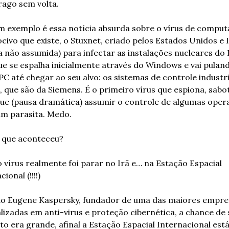
rago sem volta.
 exemplo é essa notícia absurda sobre o vírus de comput
civo que existe, o Stuxnet, criado pelos Estados Unidos e Is
a não assumida) para infectar as instalações nucleares do 
ue se espalha inicialmente através do Windows e vai puland
C até chegar ao seu alvo: os sistemas de controle industria
, que são da Siemens. É o primeiro vírus que espiona, sabot
e (pausa dramática) assumir o controle de algumas opera
m parasita. Medo.
 que aconteceu?
o vírus realmente foi parar no Irã e… na Estação Espacial 
ional (!!!!)
o Eugene Kaspersky, fundador de uma das maiores empres
lizadas em anti-virus e proteção cibernética, a chance de s
o era grande, afinal a Estação Espacial Internacional está 