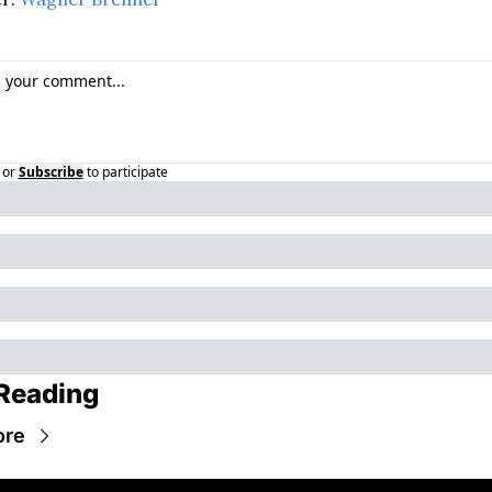
or
Subscribe
to participate
Reading
ore