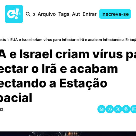
Início
Arquivo
Tags
Autores
Entrar
Inscreva-se
sts
EUA e Israel criam vírus para infectar o Irã e acabam infectando a Estaç
 e Israel criam vírus p
ectar o Irã e acabam 
ectando a Estação 
pacial
13