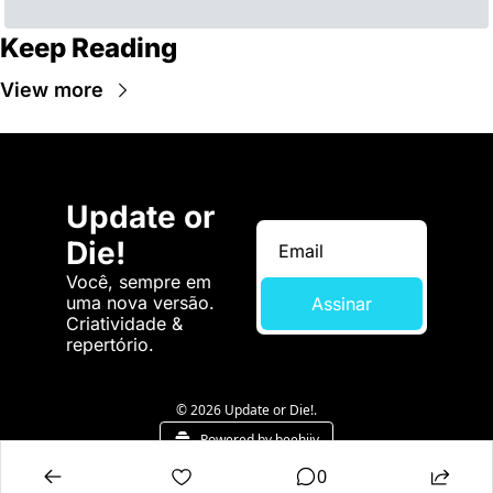
Keep Reading
View more
Update or 
Die!
Você, sempre em 
uma nova versão. 
Assinar
Criatividade & 
repertório.
© 2026 Update or Die!.
Powered by beehiiv
0