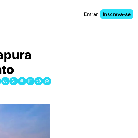
Entrar
Inscreva-se
apura 
nto