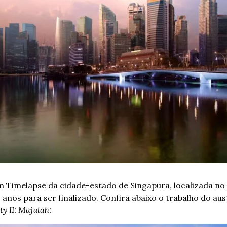
em Timelapse da cidade-estado de Singapura, localizada no 
nos para ser finalizado. Confira abaixo o trabalho do austr
ty II: Majulah: