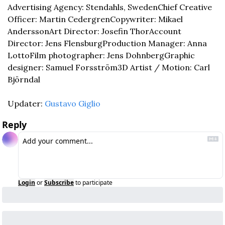
Advertising Agency: Stendahls, Sweden
Chief Creative 
Officer: Martin Cedergren
Copywriter: Mikael 
Andersson
Art Director: Josefin Thor
Account 
Director: Jens Flensburg
Production Manager: Anna 
Lotto
Film photographer: Jens Dohnberg
Graphic 
designer: Samuel Forsström
3D Artist / Motion: Carl 
Björndal
Updater: 
Gustavo Giglio
Reply
Login
or
Subscribe
to participate