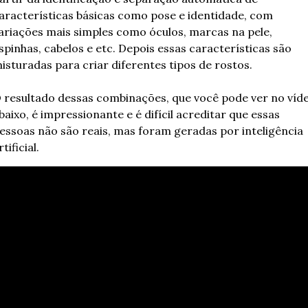
aracterísticas básicas como pose e identidade, com 
ariações mais simples como óculos, marcas na pele, 
spinhas, cabelos e etc. Depois essas características são 
isturadas para criar diferentes tipos de rostos.
 resultado dessas combinações, que você pode ver no víde
baixo, é impressionante e é difícil acreditar que essas 
essoas não são reais, mas foram geradas por inteligência 
rtificial.