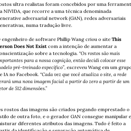
ostos ultra realistas foram concebidos por uma ferrament
a NIVIDA, que recorre a uma técnica denominada 
enerative adversarial network (GAN), redes adversariais 
enerativas, numa tradução livre.
 engenheiro de software Phillip Wang criou o site 
This 
erson Does Not Exist
 com a intenção de aumentar a 
onscientização sobre a tecnologia. 
“Os rostos são mais 
mportantes para a nossa cognição, então decidi colocar esse 
odelo pré-treinado específico”
, escreveu Wang em um grupo
e IA no Facebook. 
“Cada vez que você atualiza o site, a rede 
erará uma nova imagem facial a partir do zero a partir de um 
etor de 512 dimensões.”
s rostos das imagens são criados pegando emprestado o 
stilo de outra foto, e o gerador GAN consegue manipular e
isturar diferentes atributos das imagens. Tudo é feito a 
artir da identificação e separação automática de 