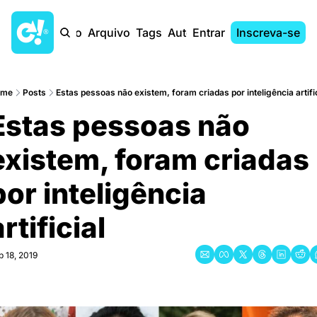
Início
Arquivo
Tags
Autores
Entrar
Inscreva-se
ome
Posts
Estas pessoas não existem, foram criadas por inteligência artific
Estas pessoas não 
existem, foram criadas 
por inteligência 
rtificial
b 18, 2019