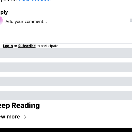
ply
Login
or
Subscribe
to participate
eep Reading
ew more