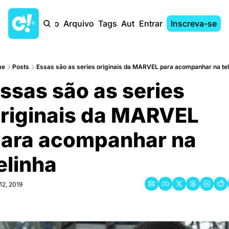
Início
Arquivo
Tags
Autores
Entrar
Inscreva-se
me
Posts
Essas são as series originais da MARVEL para acompanhar na te
ssas são as series 
riginais da MARVEL 
ara acompanhar na 
elinha
12, 2019