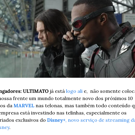
ngadores: ULTIMATO
 já está 
logo ali
 e,  não somente coloca
nossa frente um mundo totalmente novo dos próximos 10 
os da 
MARVEL
 nas telonas, mas também todo conteúdo q
empresa está investindo nas telinhas, especialmente os 
riados exclusivos do 
Disney+
, novo serviço de streaming da
sney
.