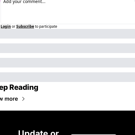
Login
or
Subscribe
to participate
ep Reading
w more
Update or 