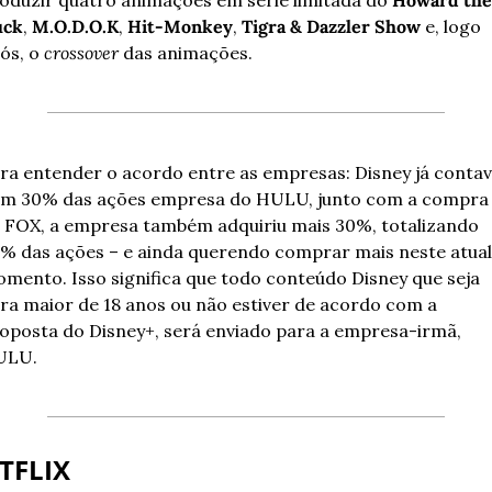
uck
, 
M.O.D.O.K
, 
Hit-Monkey
, 
Tigra & Dazzler Show 
e, logo 
ós, o 
crossover 
das animações.
ra entender o acordo entre as empresas: Disney já contav
m 30% das ações empresa do HULU, junto com a compra 
 FOX, a empresa também adquiriu mais 30%, totalizando 
% das ações – e ainda querendo comprar mais neste atual 
mento. Isso significa que todo conteúdo Disney que seja 
ra maior de 18 anos ou não estiver de acordo com a 
oposta do Disney+, será enviado para a empresa-irmã, 
ULU.
TFLIX