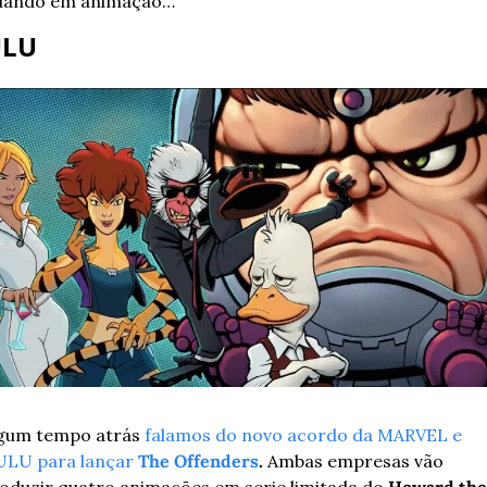
lando em animação…
LU
gum tempo atrás 
falamos do novo acordo da MARVEL e 
LU para lançar 
The Offenders
.
 Ambas empresas vão 
oduzir quatro animações em serie limitada do 
Howard the 