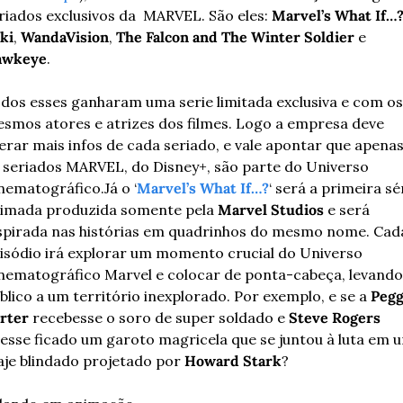
riados exclusivos da  MARVEL. São eles: 
Marvel’s What If…
ki
, 
WandaVision
, 
The Falcon and The Winter Soldier
 e 
awkeye
.
dos esses ganharam uma serie limitada exclusiva e com os 
smos atores e atrizes dos filmes. Logo a empresa deve 
berar mais infos de cada seriado, e vale apontar que apenas
 seriados MARVEL, do Disney+, são parte do Universo 
nematográfico.
Já o ‘
Marvel’s What If…?
‘ será a primeira sér
imada produzida somente pela 
Marvel Studios
 e será 
spirada nas histórias em quadrinhos do mesmo nome. Cada
isódio irá explorar um momento crucial do Universo 
nematográfico Marvel e colocar de ponta-cabeça, levando 
blico a um território inexplorado. Por exemplo, e se a 
Pegg
rter
 recebesse o soro de super soldado e 
Steve Rogers
vesse ficado um garoto magricela que se juntou à luta em u
aje blindado projetado por 
Howard Stark
?