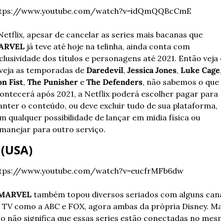
tps://www.youtube.com/watch?v=idQmQQBcCmE
A Netflix, apesar de cancelar as series mais bacanas que 
ARVEL
 já teve até hoje na telinha, ainda conta com 
clusividade dos títulos e personagens até 2021. Então veja e
veja as temporadas de 
Daredevil
, 
Jessica Jones
, 
Luke Cage
on Fist
, 
The Punisher
 e 
The Defenders
, não sabemos o que 
ontecerá após 2021, a Netflix poderá escolher pagar para 
nter o conteúdo, ou deve excluir tudo de sua plataforma, 
m qualquer possibilidade de lançar em midia física ou 
manejar para outro serviço.
 (USA)
tps://www.youtube.com/watch?v=eucfrMFb6dw
MARVEL
 também topou diversos seriados com alguns cana
 TV como a ABC e FOX, agora ambas da própria Disney. Ma
so não significa que essas series estão conectadas no mes