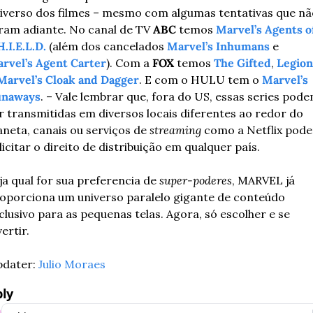
iverso dos filmes – mesmo com algumas tentativas que não
ram adiante. No canal de TV 
ABC
 temos 
Marvel’s Agents of
H.I.E.L.D.
 (além dos cancelados 
Marvel’s Inhumans
 e 
rvel’s Agent Carter
). Com a 
FOX
 temos 
The Gifted
, 
Legion
Marvel’s Cloak and Dagger
. E com o HULU tem o 
Marvel’s 
unaways
. – Vale lembrar que, fora do US, essas series pode
r transmitidas em diversos locais diferentes ao redor do 
aneta, canais ou serviços de 
streaming
 como a Netflix pode
licitar o direito de distribuição em qualquer país.
ja qual for sua preferencia de 
super-poderes
, MARVEL já 
oporciona um universo paralelo gigante de conteúdo 
clusivo para as pequenas telas. Agora, só escolher e se 
vertir.
dater: 
Julio Moraes
ly