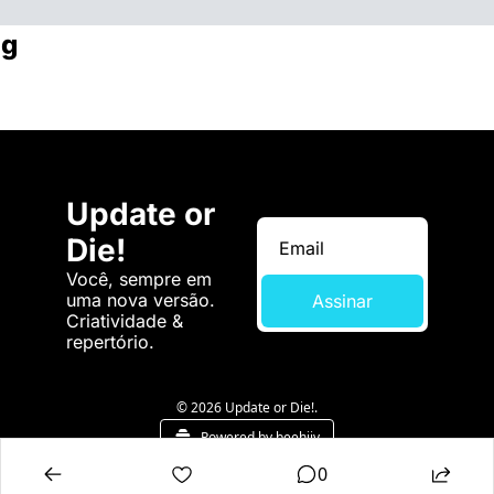
ng
Update or 
Die!
Você, sempre em 
uma nova versão. 
Assinar
Criatividade & 
repertório.
© 2026 Update or Die!.
Powered by beehiiv
0