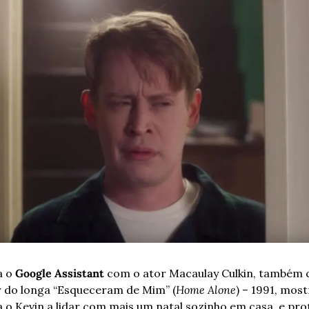
 o 
Google Assistant
 com o ator Macaulay Culkin, também 
r do longa “Esqueceram de Mim” (
Home Alone
) – 1991, most
 o Kevin a lidar com mais um natal sozinho em casa, e pro