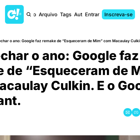
Início
Arquivo
Tags
Autores
Entrar
Inscreva-se
echar o ano: Google faz remake de “Esqueceram de Mim” com Macaulay Culkin
char o ano: Google faz 
 de “Esqueceram de M
caulay Culkin. E o Goo
ant.