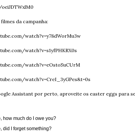
e/oeiJDTWxlM0
 filmes da campanha:
utube.com/watch?v=y78dWorMu3w
utube.com/watch?v=s1yfPHKRX0s
utube.com/watch?v=eOstoSuCUrM
utube.com/watch?v=CreI_3yGPes&t=0s
gle Assistant por perto, aproveite os easter eggs para se 
, how much do I owe you?
 did I forget something?