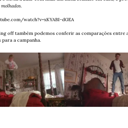
 molhados
.
utube.com/watch?v=xKYABI-dGEA
ng off também podemos conferir as comparações entre as
s para a campanha.