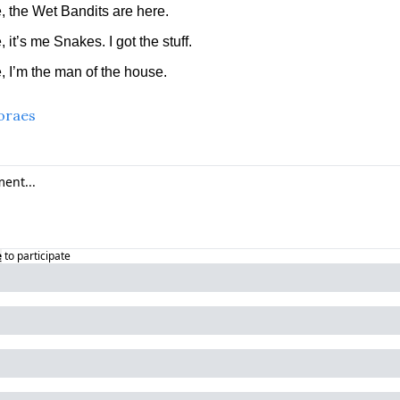
 the Wet Bandits are here.
it’s me Snakes. I got the stuff.
 I’m the man of the house.
oraes
e
to participate