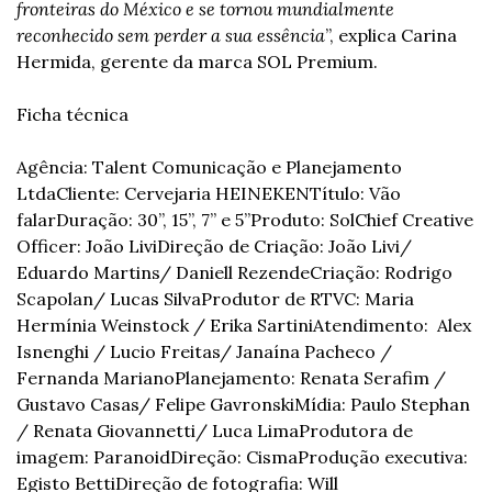
fronteiras do México e se tornou mundialmente 
reconhecido sem perder a sua essência
”, explica Carina 
Hermida, gerente da marca SOL Premium.
Ficha técnica
Agência: Talent Comunicação e Planejamento 
Ltda
Cliente: Cervejaria HEINEKEN
Título: Vão 
falar
Duração: 30”, 15”, 7” e 5”
Produto: Sol
Chief Creative 
Officer: João Livi
Direção de Criação: João Livi/ 
Eduardo Martins/ Daniell Rezende
Criação: Rodrigo 
Scapolan/ Lucas Silva
Produtor de RTVC: Maria 
Hermínia Weinstock / Erika Sartini
Atendimento:  Alex 
Isnenghi / Lucio Freitas/ Janaína Pacheco / 
Fernanda Mariano
Planejamento: Renata Serafim / 
Gustavo Casas/ Felipe Gavronski
Mídia: Paulo Stephan 
/ Renata Giovannetti/ Luca Lima
Produtora de 
imagem: Paranoid
Direção: Cisma
Produção executiva: 
Egisto Betti
Direção de fotografia: Will 