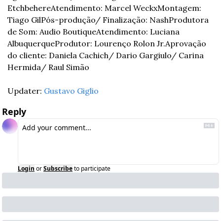
Etchbehere
Atendimento: Marcel Weckx
Montagem: 
Tiago Gil
Pós-produção/ Finalização: Nash
Produtora 
de Som: Audio Boutique
Atendimento: Luciana 
Albuquerque
Produtor: Lourenço Rolon Jr.
Aprovação 
do cliente: Daniela Cachich/ Dario Gargiulo/ Carina 
Hermida/ Raul Simão
Updater: 
Gustavo Giglio
Reply
Login
or
Subscribe
to participate