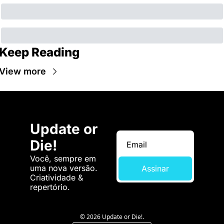
Keep Reading
View more
Update or 
Die!
Você, sempre em 
uma nova versão. 
Assinar
Criatividade & 
repertório.
© 2026 Update or Die!.