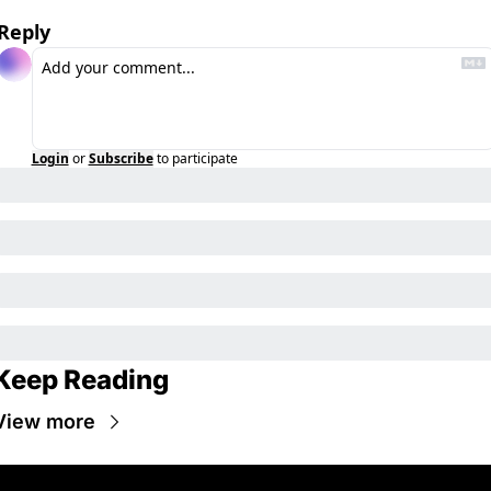
Reply
Login
or
Subscribe
to participate
Keep Reading
View more