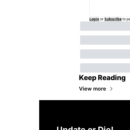
Login
or
Subscribe
to p
Keep Reading
View more
Update or Die!