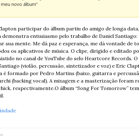
 meu novo álbum”
Clapton participar do álbum partiu do amigo de longa data,
 demonstra entusiasmo pelo trabalho de Daniel Santiago: “
r sua mente. Me dá paz e esperança, me dá vontade de to
dos os aplicativos de música. O clipe, dirigido e editado p
istido no canal de YouTube do selo Heartcore Records. 
O 
tiago (violão, percussão, sintetizador e voz) e Eric Clapt
a é formado por Pedro Martins (baixo, guitarra e percussã
archi (backing vocal). A mixagem e a masterização foram re
hick, respectivamente.
O álbum “Song For Tomorrow” tem 
l.
indade