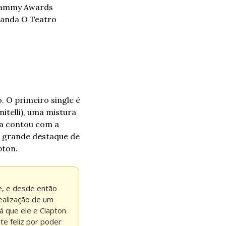
rammy Awards 
anda O Teatro 
 O primeiro single é 
telli), uma mistura 
ca contou com a 
 grande destaque de 
ton. 
e, e desde então 
ealização de um 
 que ele e Clapton 
e feliz por poder 