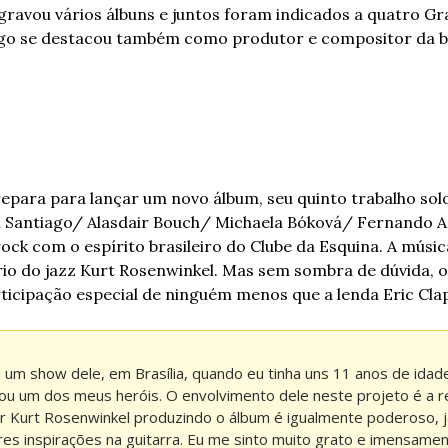
ravou vários álbuns e juntos foram indicados a quatro G
ago se destacou também como produtor e compositor da b
repara para lançar um novo álbum, seu quinto trabalho solo.
 Santiago/ Alasdair Bouch/ Michaela Bóková/ Fernando Ani
rock com o espírito brasileiro do Clube da Esquina. A músi
io do jazz Kurt Rosenwinkel. Mas sem sombra de dúvida, o
ticipação especial de ninguém menos que a lenda Eric Clap
 um show dele, em Brasília, quando eu tinha uns 11 anos de idad
nou um dos meus heróis. O envolvimento dele neste projeto é a r
r Kurt Rosenwinkel produzindo o álbum é igualmente poderoso, já
es inspirações na guitarra. Eu me sinto muito grato e imensament