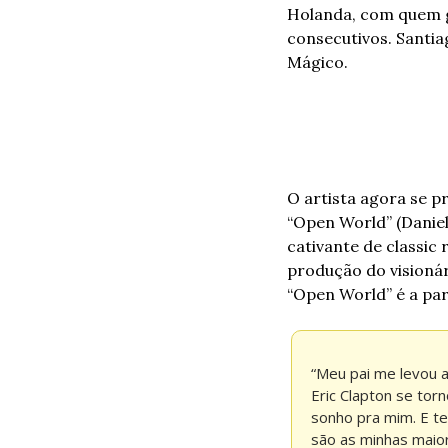
Holanda, com quem g
consecutivos. Santi
Mágico.
O artista agora se p
“Open World” (Daniel
cativante de classic 
produção do visionár
“Open World” é a par
“Meu pai me levou a
Eric Clapton se tor
sonho pra mim. E te
são as minhas maior