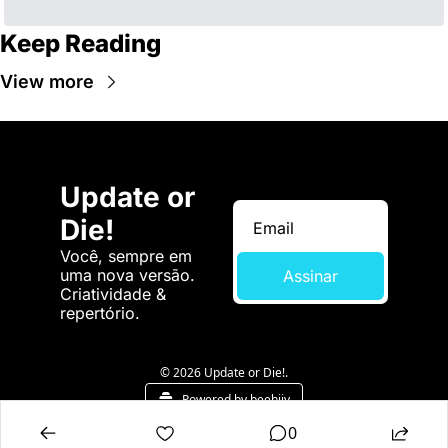
Keep Reading
View more
Update or 
Die!
Você, sempre em 
uma nova versão. 
Assinar
Criatividade & 
repertório.
© 2026 Update or Die!.
Powered by beehiiv
0