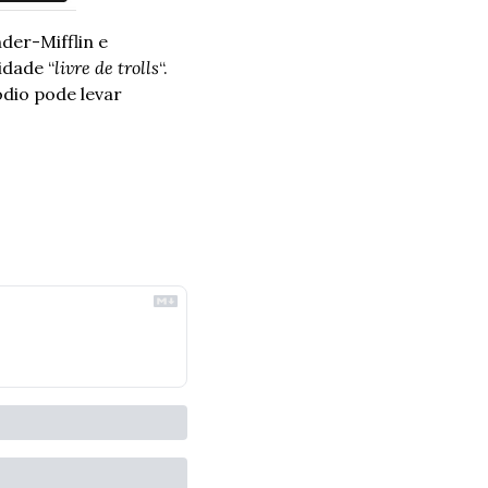
er-Mifflin e 
idade “
livre de trolls
“. 
dio pode levar 