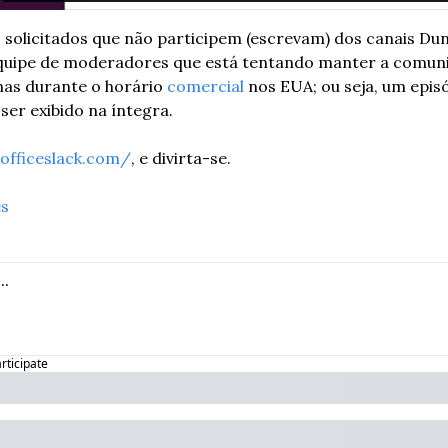
solicitados que não participem (escrevam) dos canais Dund
equipe de moderadores que está tentando manter a comun
as durante o horário 
comercial
 nos EUA; ou seja, um episó
ser exibido na íntegra.
eofficeslack.com/
, e divirta-se.
es
articipate