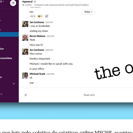
s por 
bots
 pelo coletivo de criativos online MSCHF, aconte