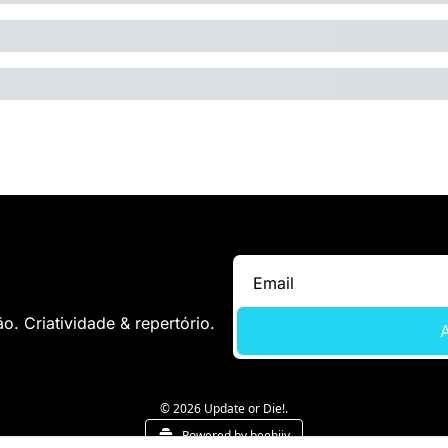
. Criatividade & repertório.
A
© 2026 Update or Die!.
Powered by beehiiv