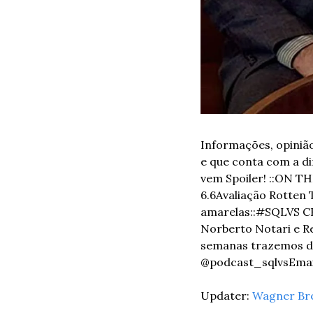
Informações, opinião
e que conta com a di
vem Spoiler! 
::
ON THE
6.6
Avaliação Rotten 
amarelas
::
#SQLVS CR
Norberto Notari e R
semanas trazemos dic
@podcast_sqlvs
Emai
Updater: 
Wagner Br