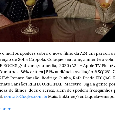
 e muitos spoilers sobre o novo filme da A24 em parceria c
reção de Sofia Coppola. Coloque seu fone, aumente o volum
 ROCKS // drama/comédia,  2020 (A24 + Apple TV Plus)
Av
Tomatoes: 86% crítica | 51% audiência 
Avaliação #SQLVS: 7
EW: Renato Sansão, Rodrigo Cunha, Rafa Prada 
EDIÇÃO E
enato Sansão
TRILHA ORIGINAL: Maestro
::
Siga a gente por
as de filmes, docs e séries, além de spoilers fresquinhos 
l: 
contato@sqlvs.com.br
Mais: linktr.ee/sentaquelavemspoi
enner