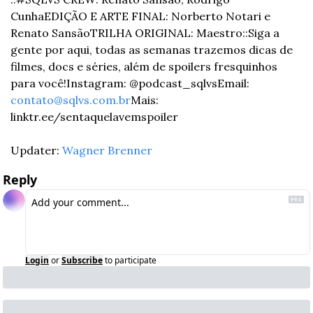
Cunha
EDIÇÃO E ARTE FINAL: Norberto Notari e 
Renato Sansão
TRILHA ORIGINAL: Maestro
::
Siga a 
gente por aqui, todas as semanas trazemos dicas de 
filmes, docs e séries, além de spoilers fresquinhos 
para você!
Instagram: @podcast_sqlvs
Email: 
contato@sqlvs.com.br
Mais: 
linktr.ee/sentaquelavemspoiler
Updater: 
Wagner Brenner
Reply
Login
or
Subscribe
to participate