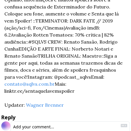
confusa sequência de Exterminador do Futuro. 
Coloque seu fone, aumente o volume e Senta que lá 
vem Spoiler! 
::
TERMINATOR: DARK FATE // 2019 
(ação/sci-fi, Fox/Cinemas)
Avaliação imdB: 
6.2
Avaliação Rotten Tomatoes: 70% crítica | 82% 
audiência
::
#SQLVS CREW: Renato Sansão, Rodrigo 
Cunha
EDIÇÃO E ARTE FINAL: Norberto Notari e 
Renato Sansão
TRILHA ORIGINAL: Maestro
::
Siga a 
gente por aqui, todas as semanas trazemos dicas de 
filmes, docs e séries, além de spoilers fresquinhos 
para você!
Instagram: @podcast_sqlvs
Email: 
contato@sqlvs.com.br
Mais: 
linktr.ee/sentaquelavemspoiler
Updater: 
Wagner Brenner
Reply