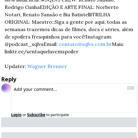
Rodrigo Cunha
EDIÇÃO E ARTE FINAL: Norberto 
Notari, Renato Sansão e Bia Batistelli
TRILHA 
ORIGINAL: Maestro
::
Siga a gente por aqui, todas as 
semanas trazemos dicas de filmes, docs e séries, além 
de spoilers fresquinhos para você!
Instagram: 
@podcast_sqlvs
Email: 
contato@sqlvs.com.br
Mais: 
linktr.ee/sentaquelavemspoiler
Updater: 
Wagner Brenner
Reply
Login
or
Subscribe
to participate