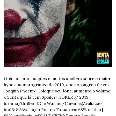
Opinião, informações e muitos spoilers sobre o maior 
hype cinematográfico de 2019, que consagrou de vez 
Joaquin Phoenix. Coloque seu fone, aumente o volume 
e Senta que lá vem Spoiler! 
::
JOKER // 2019 
(drama/thriller, DC e Warner/Cinemas)
Avaliação 
imdB: 8.5
Avaliação Rotten Tomatoes: 68% crítica | 
88% audiência
::
#SQLVS CREW: Renato Sansão, 