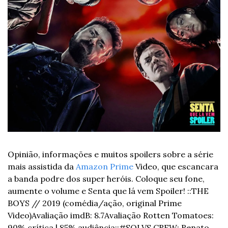
Opinião, informações e muitos spoilers sobre a série 
mais assistida da 
Amazon Prime
 Video, que escancara 
a banda podre dos super heróis. Coloque seu fone, 
aumente o volume e Senta que lá vem Spoiler! 
::
THE 
BOYS // 2019 (comédia/ação, original Prime 
Video)
Avaliação imdB: 8.7
Avaliação Rotten Tomatoes: 
90% crítica | 85% audiência
::
#SQLVS CREW: Renato 