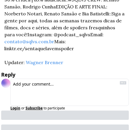
Sansão, Rodrigo Cunha
EDIÇÃO E ARTE FINAL: 
Norberto Notari, Renato Sansão e Bia Batistelli
::
Siga a 
gente por aqui, todas as semanas trazemos dicas de 
filmes, docs e séries, além de spoilers fresquinhos 
para você!
Instagram: @podcast_sqlvs
Email: 
contato@sqlvs.com.br
Mais: 
linktr.ee/sentaquelavemspoiler
Updater: 
Wagner Brenner
Reply
Login
or
Subscribe
to participate