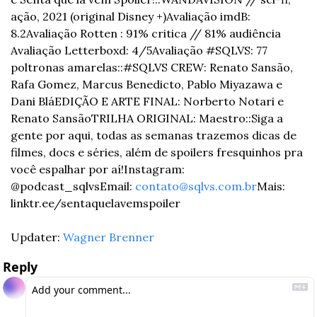
ação, 2021 (original Disney +)
Avaliação imdB: 
8.2
Avaliação Rotten : 91% critica // 81% audiência 
Avaliação Letterboxd: 4/5
Avaliação #SQLVS: 77 
poltronas amarelas
::
#SQLVS CREW: Renato Sansão, 
Rafa Gomez, Marcus Benedicto, Pablo Miyazawa e 
Dani Blá
EDIÇÃO E ARTE FINAL: Norberto Notari e 
Renato Sansão
TRILHA ORIGINAL: Maestro
::
Siga a 
gente por aqui, todas as semanas trazemos dicas de 
filmes, docs e séries, além de spoilers fresquinhos pra 
você espalhar por aí!
Instagram: 
@podcast_sqlvs
Email: 
contato@sqlvs.com.br
Mais: 
linktr.ee/sentaquelavemspoiler
Updater: 
Wagner Brenner
Reply