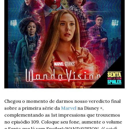
Chegou o momento de darmos nosso veredicto final 
sobre a primeira série da 
Marvel
 na Disney +, 
complementando as 1st impressions que trouxemos 
no episódio 109. Coloque seu fone, aumente o volume 
e Senta que lá vem Spoiler!
::
WANDAVISION // sci-fi, 