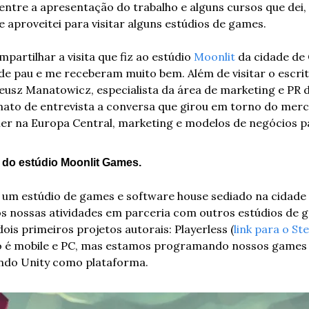
ntre a apresentação do trabalho e alguns cursos que dei, 
e aproveitei para visitar alguns estúdios de games.
artilhar a visita que fiz ao estúdio 
Moonlit
 da cidade de 
de pau e me receberam muito bem. Além de visitar o escritó
z Manatowicz, especialista da área de marketing e PR do 
ato de entrevista a conversa que girou em torno do mer
mer na Europa Central, marketing e modelos de negócios 
 do estúdio Moonlit Games.
um estúdio de games e software house sediado na cidade 
s nossas atividades em parceria com outros estúdios de 
s primeiros projetos autorais: Playerless (
link para o S
co é mobile e PC, mas estamos programando nossos games 
do Unity como plataforma.