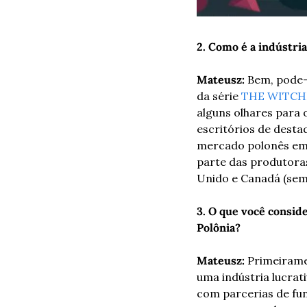
2. Como é a indústri
Mateusz:
 Bem, pode-
da série 
THE WITCH
alguns olhares para 
escritórios de desta
mercado polonês em s
parte das produtora
Unido e Canadá (sem
3. O que você consid
Polônia?
Mateusz:
 Primeiram
uma indústria lucrat
com parcerias de fun