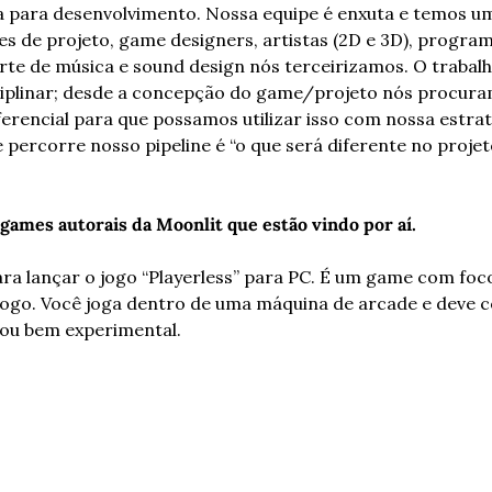
 para desenvolvimento. Nossa equipe é enxuta e temos um
res de projeto, game designers, artistas (2D e 3D), progra
rte de música e sound design nós terceirizamos. O trabalh
ciplinar; desde a concepção do game/projeto nós procura
ferencial para que possamos utilizar isso com nossa estrat
percorre nosso pipeline é “o que será diferente no projet
 games autorais da Moonlit que estão vindo por aí.
a lançar o jogo “Playerless” para PC. É um game com foco 
jogo. Você joga dentro de uma máquina de arcade e deve c
cou bem experimental. 