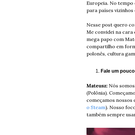
Europeia. No tempo e
para países vizinhos 
Nesse post quero comp
Me convidei na cara 
mega papo com Mateus
compartilho em form
polonês, cultura ga
Fale um pouco
Mateusz:
 Nós somos 
(Polônia). Começamo
começamos nossos doi
o Steam
). Nosso fo
também sempre usan