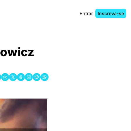
Entrar
Inscreva-se
owicz 