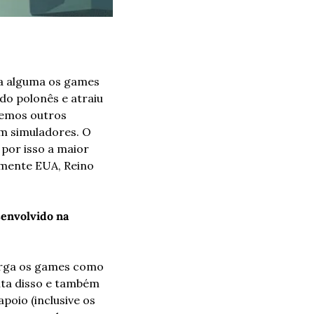
a alguma os games 
o polonês e atraiu 
temos outros 
m simuladores. O 
por isso a maior 
mente EUA, Reino 
envolvido na 
rga os games como 
nta disso e também 
oio (inclusive os 