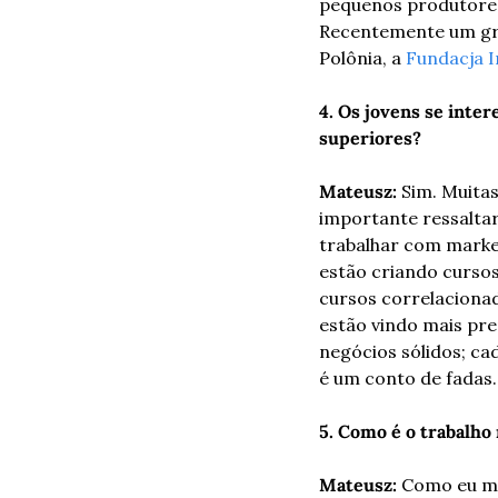
pequenos produtores)
Recentemente um gru
Polônia, a 
Fundacja I
4. Os jovens se inter
superiores?
Mateusz:
 Sim. Muita
importante ressaltar
trabalhar com market
estão criando cursos
cursos correlacionad
estão vindo mais pr
negócios sólidos; ca
é um conto de fadas.
5. Como é o trabalho
Mateusz: 
Como eu me