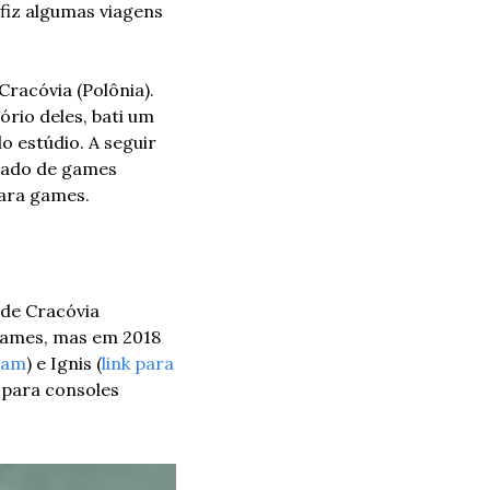
fiz algumas viagens 
Cracóvia (Polônia). 
rio deles, bati um 
estúdio. A seguir 
cado de games 
para games.
de Cracóvia 
games, mas em 2018 
team
) e Ignis (
link para 
para consoles 