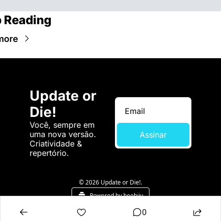
 Reading
more
Update or 
Die!
Você, sempre em 
uma nova versão. 
Assinar
Criatividade & 
repertório.
© 2026 Update or Die!.
Powered by beehiiv
0