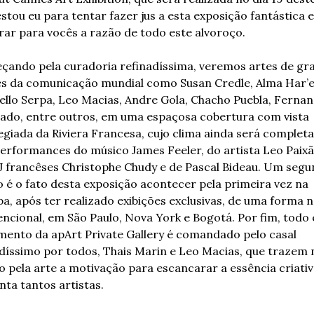
estou eu para tentar fazer jus a esta exposição fantástica e 
ar para vocês a razão de todo este alvoroço.
ando pela curadoria refinadíssima, veremos artes de gra
 da comunicação mundial como Susan Credle, Alma Har’el
llo Serpa, Leo Macias, Andre Gola, Chacho Puebla, Fernan
do, entre outros, em uma espaçosa cobertura com vista 
legiada da Riviera Francesa, cujo clima ainda será completa
erformances do músico James Feeler, do artista Leo Paixão
J francêses Christophe Chudy e de Pascal Bideau. Um segu
 é o fato desta exposição acontecer pela primeira vez na 
a, após ter realizado exibições exclusivas, de uma forma n
ncional, em São Paulo, Nova York e Bogotá. Por fim, todo e
ento da apArt Private Gallery é comandado pelo casal 
díssimo por todos, Thais Marin e Leo Macias, que trazem n
o pela arte a motivação para escancarar a essência criativ
nta tantos artistas.