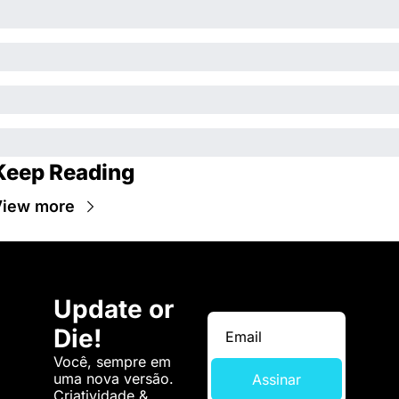
Keep Reading
View more
Update or 
Die!
Você, sempre em 
uma nova versão. 
Assinar
Criatividade & 