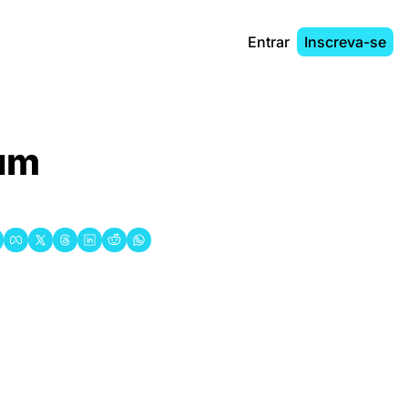
Entrar
Inscreva-se
um 