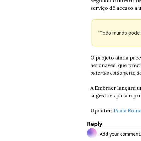
Segundo o diretor de
serviço dê acesso a
“Todo mundo pode v
O projeto ainda prec
aeronaves, que preci
baterias estão perto 
A Embraer lançará um
sugestões para o pro
Updater: 
Paula Rom
Reply