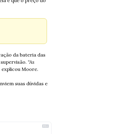
ia é que o preço do 
ação da bateria das 
supervisão. 
“As 
, explicou Moore.
nviem suas dúvidas e 