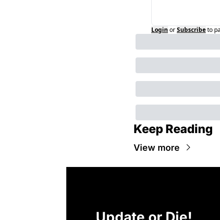
Login
or
Subscribe
to p
Keep Reading
View more
Update or Die!