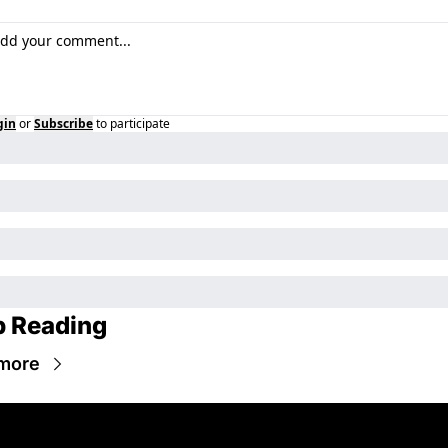
gin
or
Subscribe
to participate
 Reading
more