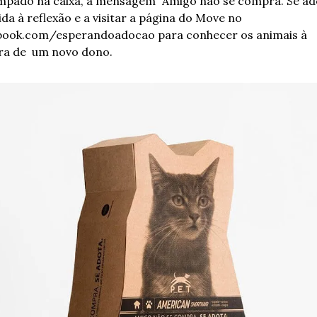
mpado na caixa, a mensagem “Amigo não se compra. Se ado
da à reflexão e a visitar a página do Move no 
book.com/esperandoadocao para conhecer os animais à 
ra de  um novo dono.