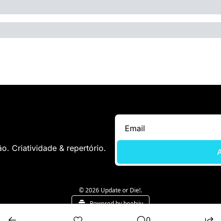
. Criatividade & repertório.
A
© 2026 Update or Die!.
Powered by beehiiv
0