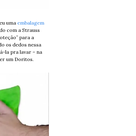
veu uma 
embalagem
do com a Strauss 
oteção” para a 
do os dedos nessa 
la pra lavar – na 
er um Doritos.