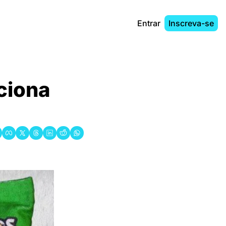
Entrar
Inscreva-se
iona 