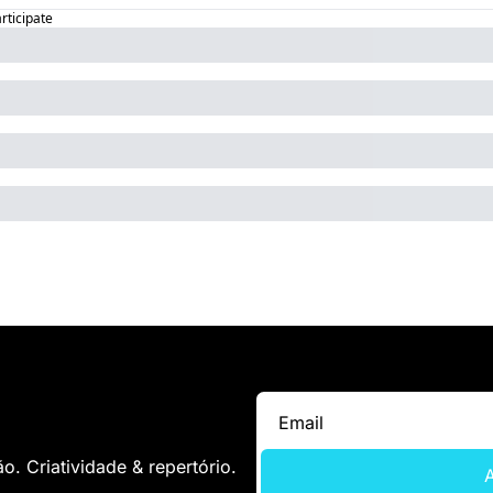
articipate
. Criatividade & repertório.
A