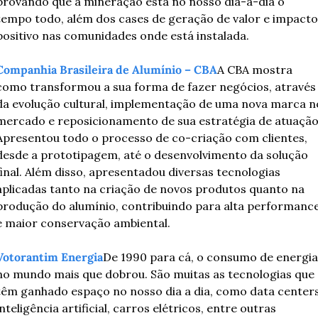
provando que a mineração está no nosso dia-a-dia o 
tempo todo, além dos cases de geração de valor e impacto 
positivo nas comunidades onde está instalada.
Companhia Brasileira de Alumínio – CBA
A CBA mostra 
como transformou a sua forma de fazer negócios, através 
da evolução cultural, implementação de uma nova marca no
mercado e reposicionamento de sua estratégia de atuação.
Apresentou todo o processo de co-criação com clientes, 
desde a prototipagem, até o desenvolvimento da solução 
final. Além disso, apresentadou diversas tecnologias 
aplicadas tanto na criação de novos produtos quanto na 
produção do alumínio, contribuindo para alta performance
e maior conservação ambiental. 
Votorantim Energia
De 1990 para cá, o consumo de energia 
no mundo mais que dobrou. São muitas as tecnologias que 
têm ganhado espaço no nosso dia a dia, como data centers,
inteligência artificial, carros elétricos, entre outras 