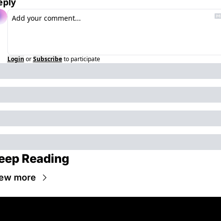
eply
Login
or
Subscribe
to participate
eep Reading
ew more