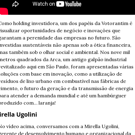
Como holding investidora, um dos papéis da Votorantim é 
visualizar oportunidades de negócio e inovações que 
garantam a perenidade das empresas no futuro. São 
investidas sustentáveis não apenas sob a ótica financeira, 
mas também sob o olhar social e ambiental. 
Nos nove mil 
metros quadrados da Arca, um antigo galpão industrial 
revitalizado aqui em São Paulo, foram apresentadas várias 
soluções com base em inovação, como a utilização de 
resíduos de lixo urbano em combustível nas fábricas de 
cimento, o futuro da geração e da transmissão de energia 
para atender a demanda mundial e até um hambúrguer 
produzido com… laranja!
rella Ugolini
No vídeo acima, conversamos com a Mirella Ugolini, 
gerente de desenvolvimento humano e organizacional da 