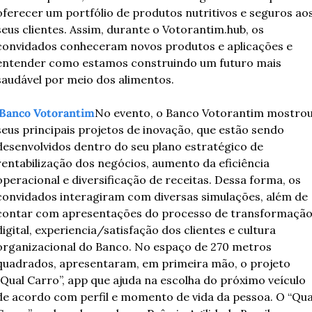
oferecer um portfólio de produtos nutritivos e seguros aos
seus clientes. Assim, durante o Votorantim.hub, os 
convidados conheceram novos produtos e aplicações e 
entender como estamos construindo um futuro mais 
saudável por meio dos alimentos.
Banco Votorantim
No evento, o Banco Votorantim mostrou
seus principais projetos de inovação, que estão sendo 
desenvolvidos dentro do seu plano estratégico de 
rentabilização dos negócios, aumento da eficiência 
operacional e diversificação de receitas. Dessa forma, os 
convidados interagiram com diversas simulações, além de 
contar com apresentações do processo de transformação
digital, experiencia/satisfação dos clientes e cultura 
organizacional do Banco. No espaço de 270 metros 
quadrados, apresentaram, em primeira mão, o projeto 
“Qual Carro”, app que ajuda na escolha do próximo veículo 
de acordo com perfil e momento de vida da pessoa. O “Qual