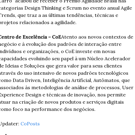
Carro” acabou de receber o Prêmio Agilidade Brasil nas 
categorias Design Thinking e Scrum no evento anual Agile 
Trends, que traz a as últimas tendências, técnicas e 
projetos relacionados a agilidade.
Centro de Excelência – CoE
Atento aos novos contextos de 
negócio e à evolução dos padrões de interação entre 
indivíduos e organizações, o CoE investe em novas 
capacidades evoluindo seu papel à um Núcleo Acelerador 
de Ideias e Soluções que gera valor para seus clientes 
através do uso intensivo de novos padrões tecnológicos 
como Data Driven, Inteligência Artificial, Autômatos, que 
associados às metodologias de análise de processos, User 
Experience Design e técnicas de inovação, nos permite 
atuar na criação de novos produtos e serviços digitais 
como foco na performance dos negócios.
Updater: 
CoPosts