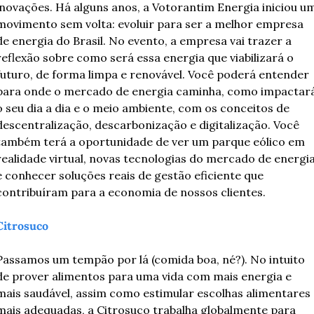
inovações. Há alguns anos, a Votorantim Energia iniciou um
movimento sem volta: evoluir para ser a melhor empresa 
de energia do Brasil. No evento, a empresa vai trazer a 
reflexão sobre como será essa energia que viabilizará o 
futuro, de forma limpa e renovável. Você poderá entender 
para onde o mercado de energia caminha, como impactará
o seu dia a dia e o meio ambiente, com os conceitos de 
descentralização, descarbonização e digitalização. Você 
também terá a oportunidade de ver um parque eólico em 
realidade virtual, novas tecnologias do mercado de energia
e conhecer soluções reais de gestão eficiente que 
contribuíram para a economia de nossos clientes.
Citrosuco
Passamos um tempão por lá (comida boa, né?). No intuito 
de prover alimentos para uma vida com mais energia e 
mais saudável, assim como estimular escolhas alimentares 
mais adequadas, a Citrosuco trabalha globalmente para 