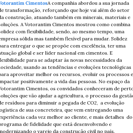
Votorantim Cimentos
A companhia abordou a sua jornada 
de transformação, reforçando que hoje vai além do setor 
da construção, atuando também em minerais, materiais e 
soluções. A Votorantim Cimentos mostrou como combina 
solidez com flexibilidade, sendo, ao mesmo tempo, uma 
empresa sólida mas também flexível para mudar. Solidez 
para entregar o que se propõe com excelência, ter uma 
atuação global e ser líder nacional em cimentos. E 
flexibilidade para se adaptar às novas necessidades da 
sociedade, usando as tendências e evoluções tecnológicas 
para aproveitar melhor os recursos, evoluir os processos e
impactar positivamente a vida das pessoas. No espaço da 
Votorantim Cimentos, os convidados conheceram de perto
soluções que vão ajudar a agricultura, o processo da gestão
de resíduos para diminuir a pegada de CO2,  a evolução 
logística de sua concreteira, que vem entregando uma 
experiência cada vez melhor ao cliente, e mais detalhes  do 
programa de fidelidade que está desenvolvendo e 
modernizando o varejo da construção civil no país.