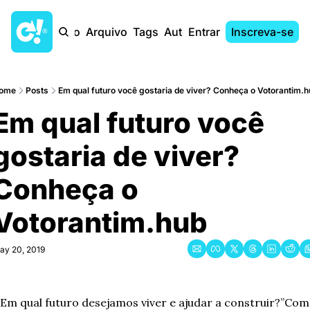
Início
Arquivo
Tags
Autores
Entrar
Inscreva-se
ome
Posts
Em qual futuro você gostaria de viver? Conheça o Votorantim.h
Em qual futuro você 
gostaria de viver? 
Conheça o 
Votorantim.hub
ay 20, 2019
“Em qual futuro desejamos viver e ajudar a construir?”
Com 