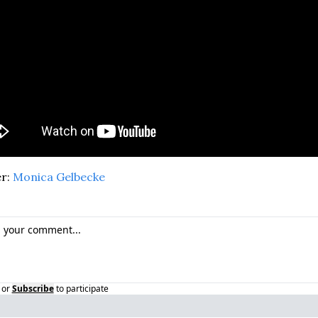
r: 
Monica Gelbecke
or
Subscribe
to participate