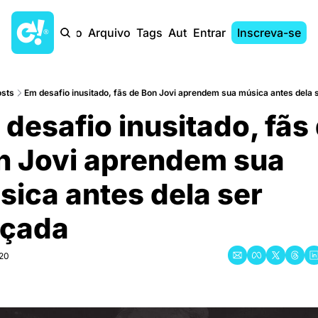
Início
Arquivo
Tags
Autores
Entrar
Inscreva-se
sts
Em desafio inusitado, fãs de Bon Jovi aprendem sua música antes dela s
desafio inusitado, fãs 
n Jovi aprendem sua 
sica antes dela ser 
çada
020