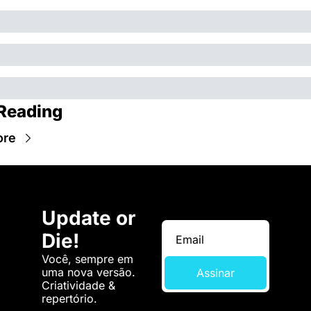
Reading
ore
Update or 
Die!
Você, sempre em 
uma nova versão. 
Assinar
Criatividade & 
repertório.