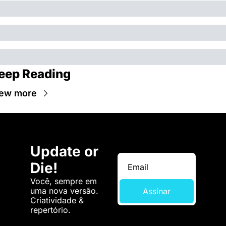
eep Reading
ew more
Update or 
Die!
Você, sempre em 
uma nova versão. 
Assinar
Criatividade & 
repertório.