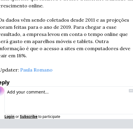
crescimento online.
Os dados vêm sendo coletados desde 2011 e as projeções 
foram feitas para o ano de 2019. Para chegar a esse 
resultado, a empresa levou em conta o tempo online que 
será gasto em aparelhos móveis e tablets. Outra 
informação é que o acesso a sites em computadores deve 
cair em 18%.
Updater: 
Paula Romano
eply
Login
or
Subscribe
to participate