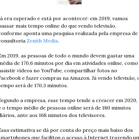
Já era esperado e está por acontecer: em 2019, vamos 
passar mais tempo online do que vendo televisão, 
conforme aponta uma pesquisa realizada pela empresa de 
consultoria 
Zenith Media
.
Em 2019, as pessoas de todo o mundo devem gastar uma 
média de 170,6 minutos por dia em atividades online, como 
assistir vídeos no YouTube, compartilhar fotos no 
Facebook e fazer compras na Amazon. Já vendo televisão, o
tempo será de 170,3 minutos.
Segundo a empresa, esse tempo tende a crescer em 2020, 
e o tempo médio de pessoas online será de 180 minutos 
diários, ante aos 168 minutos dos televisores.
Essa estimativa se dá por conta do preço mais baixo dos 
smartphones que facilitou o acesso à Internet trazendo um