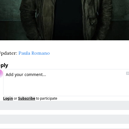
pdater: 
Paula Romano
ply
Login
or
Subscribe
to participate