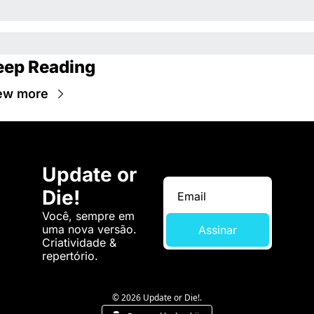
eep Reading
ew more
Update or 
Die!
Você, sempre em 
uma nova versão. 
Assinar
Criatividade & 
repertório.
© 2026 Update or Die!.