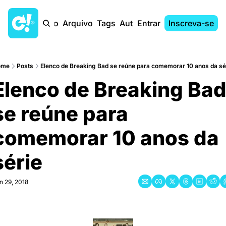
Início
Arquivo
Tags
Autores
Entrar
Inscreva-se
ome
Posts
Elenco de Breaking Bad se reúne para comemorar 10 anos da sé
Elenco de Breaking Bad
se reúne para 
comemorar 10 anos da 
série
n 29, 2018