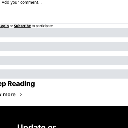
Login
or
Subscribe
to participate
ep Reading
w more
Update or 