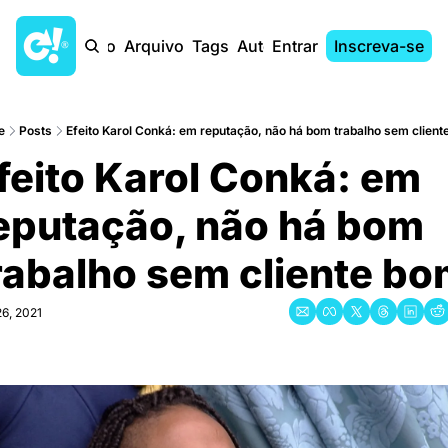
Início
Arquivo
Tags
Autores
Entrar
Inscreva-se
e
Posts
Efeito Karol Conká: em reputação, não há bom trabalho sem clien
feito Karol Conká: em 
eputação, não há bom 
rabalho sem cliente b
26, 2021