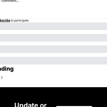
bscribe
to participate
ading
Update or 