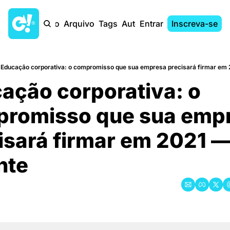
Início
Arquivo
Tags
Autores
Entrar
Inscreva-se
Educação corporativa: o compromisso que sua empresa precisará firmar em 
ção corporativa: o 
romisso que sua empr
isará firmar em 2021 — 
nte