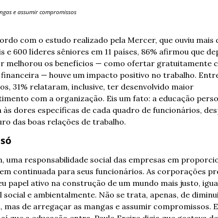
ngas e assumir compromissos
ordo com o estudo realizado pela Mercer, que ouviu mais d
is e 600 líderes sêniores em 11 países, 86% afirmou que dep
 melhorou os benefícios — como ofertar gratuitamente co
financeira — houve um impacto positivo no trabalho. Entre
os, 31% relataram, inclusive, ter desenvolvido maior 
mento com a organização. Eis um fato: a educação person
 às dores específicas de cada quadro de funcionários, des
ro das boas relações de trabalho. 
 só
, uma responsabilidade social das empresas em proporcio
em continuada para seus funcionários. As corporações pr
u papel ativo na construção de um mundo mais justo, iguali
 social e ambientalmente. Não se trata, apenas, de diminu
á, mas de arregaçar as mangas e assumir compromissos. E 
aí que a educação entra. Paulo Freire dizia que gostava de