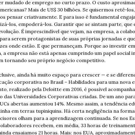
er mudado de emprego no curto prazo. O custo aproximad
ericanas? Mais de US$ 30 bilhões. Se quisermos retê-los, 
s pensar criativamente. E para isso é fundamental engaja
rizá-los, empoderá-los. Garantir que se sintam parte, que 
volução. É imprescindível que vejam, na empresa, a colabo
para serem protagonistas de suas próprias jornadas e que,
izes onde estão. E que permaneçam. Porque ao investir em
, a empresa não está apenas cumprindo um papel social i
 tornando seu próprio negócio competitivo. 
nclusive, ainda há muito espaço para crescer — e se diferenc
ação corporativa no Brasil – Habilidades para uma nova e
o, realizado pela Deloitte em 2016, é possível acompanhar
 das Universidades Corporativas criadas. De um ano para 
UCs abertas aumentou 14%. Mesmo assim, a tendência edu
inha em terras tupiniquins. Há certa negligência na forma
ecisores olham para a aprendizagem continuada. Se nos Es
olaboradores recebem, em média, 33 horas de treinamento
ainda ensaiamos 21 horas. Mais: nos EUA, aproximadament