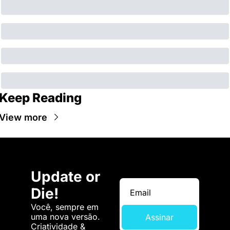
Keep Reading
View more
Update or 
Die!
Você, sempre em 
uma nova versão. 
Assinar
Criatividade & 