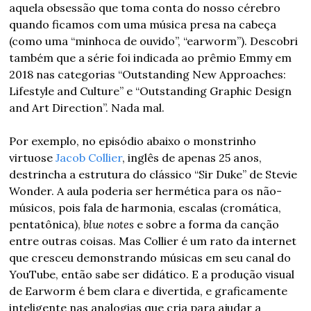
aquela obsessão que toma conta do nosso cérebro 
quando ficamos com uma música presa na cabeça 
(como uma “minhoca de ouvido”, “earworm”). Descobri 
também que a série foi indicada ao prêmio Emmy em 
2018 nas categorias “Outstanding New Approaches: 
Lifestyle and Culture” e “Outstanding Graphic Design 
and Art Direction”. Nada mal.
Por exemplo, no episódio abaixo o monstrinho 
virtuose 
Jacob Collier
, inglês de apenas 25 anos, 
destrincha a estrutura do clássico “Sir Duke” de Stevie 
Wonder. A aula poderia ser hermética para os não-
músicos, pois fala de harmonia, escalas (cromática, 
pentatônica), 
blue notes
 e sobre a forma da canção 
entre outras coisas. Mas Collier é um rato da internet 
que cresceu demonstrando músicas em seu canal do 
YouTube, então sabe ser didático. E a produção visual 
de Earworm é bem clara e divertida, e graficamente 
inteligente nas analogias que cria para ajudar a 