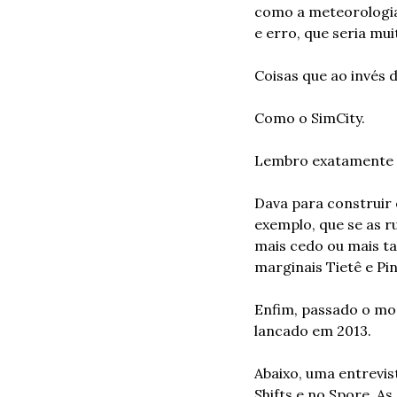
como a meteorologia, 
e erro, que seria mu
Coisas que ao invés
Como o SimCity.
Lembro exatamente d
Dava para construir e
exemplo, que se as r
mais cedo ou mais t
marginais Tietê e Pi
Enfim, passado o mom
lancado em 2013.
Abaixo, uma entrevist
Shifts e no Spore. A