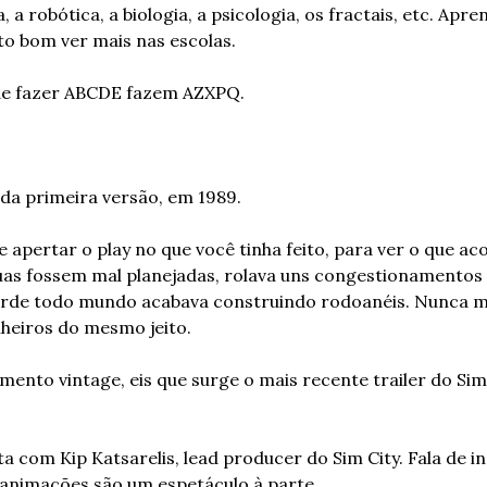
a robótica, a biologia, a psicologia, os fractais, etc. Apre
ito bom ver mais nas escolas.
 de fazer ABCDE fazem AZXPQ.
a primeira versão, em 1989.
 apertar o play no que você tinha feito, para ver o que ac
uas fossem mal planejadas, rolava uns congestionamentos e
arde todo mundo acabava construindo rodoanéis. Nunca mai
nheiros do mesmo jeito.
ento vintage, eis que surge o mais recente trailer do Sim C
a com Kip Katsarelis, lead producer do Sim City. Fala de in
s animações são um espetáculo à parte.