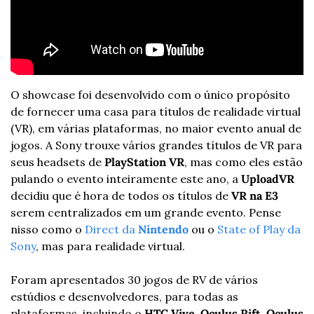
O showcase foi desenvolvido com o único propósito 
de fornecer uma casa para títulos de realidade virtual 
(VR), em várias plataformas, no maior evento anual de 
jogos. A Sony trouxe vários grandes títulos de VR para 
seus headsets de 
PlayStation VR
, mas como eles estão 
pulando o evento inteiramente este ano, a 
UploadVR
decidiu que é hora de todos os títulos de 
VR na E3
serem centralizados em um grande evento. Pense 
nisso como o 
Direct da 
Nintendo
 ou o 
State of Play da 
Sony
, mas para realidade virtual.
Foram apresentados 30 jogos de RV de vários 
estúdios e desenvolvedores, para todas as 
plataformas, incluindo o 
HTC Vive
, 
Oculus Rift
, 
Oculus