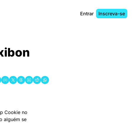
Entrar
Inscreva-se
xibon 
 Cookie no 
o alguém se 