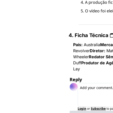
A produção fi
O vídeo foi e
4. Ficha Técnica 🗂
País:
 Australia
Merca
Revolver
Diretor:
 Ma
Wheeler
Redator Sên
Duff
Produtor de Agê
Lay
Reply
Login
or
Subscribe
to p