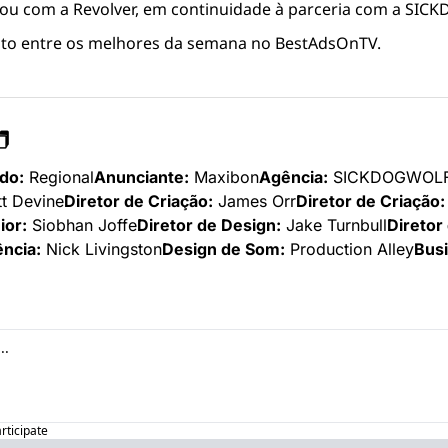
cou com a Revolver, em continuidade à parceria com a S
leito entre os melhores da semana no BestAdsOnTV.
️
do:
 Regional
Anunciante:
 Maxibon
Agência:
 SICKDOGWOL
tt Devine
Diretor de Criação:
 James Orr
Diretor de Criação:
ior:
 Siobhan Joffe
Diretor de Design:
 Jake Turnbull
Diretor
ncia:
 Nick Livingston
Design de Som:
 Production Alley
Busi
articipate