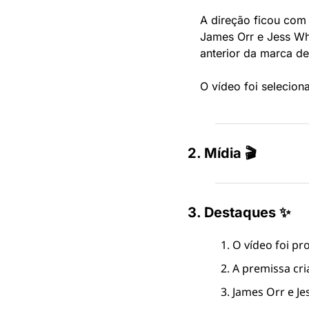
A direção ficou com 
James Orr e Jess Wh
anterior da marca de
O vídeo foi selecio
2. Mídia 🎬
3. Destaques ✨
O vídeo foi pr
A premissa cri
James Orr e Je