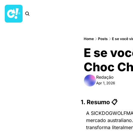
Home
Posts
E se você v
E se voc
Choc Ch
Redação
Apr 1, 2026
1. Resumo 📋
A SICKDOGWOLFMAN c
mercado australiano
transforma literalme