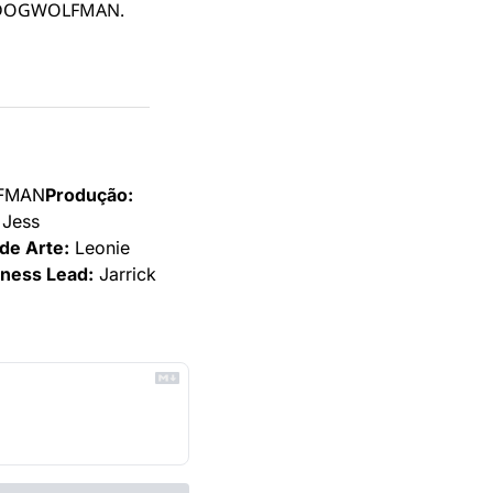
ICKDOGWOLFMAN.
FMAN
Produção:
 Jess 
 de Arte:
 Leonie 
ness Lead:
 Jarrick 