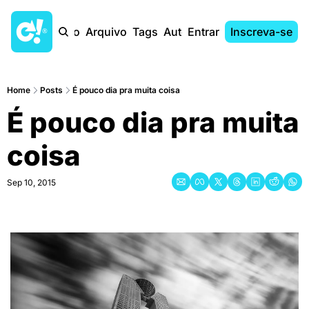
Início
Arquivo
Tags
Autores
Entrar
Inscreva-se
Home
Posts
É pouco dia pra muita coisa
É pouco dia pra muita 
coisa
Sep 10, 2015