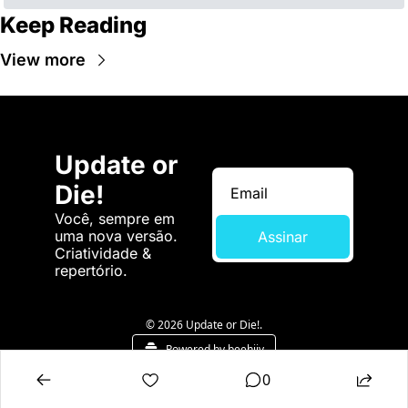
Keep Reading
View more
Update or 
Die!
Você, sempre em 
uma nova versão. 
Assinar
Criatividade & 
repertório.
© 2026 Update or Die!.
Powered by beehiiv
0