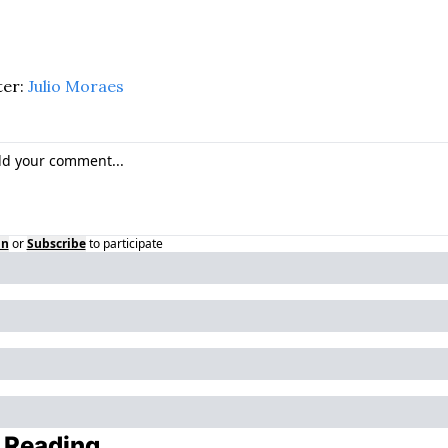
er: 
Julio Moraes
in
or
Subscribe
to participate
 Reading