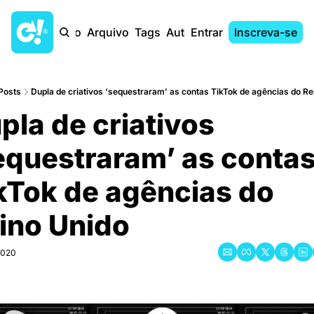
Início
Arquivo
Tags
Autores
Entrar
Inscreva-se
Posts
Dupla de criativos ‘sequestraram’ as contas TikTok de agências do Re
pla de criativos 
equestraram’ as contas
kTok de agências do 
ino Unido
2020