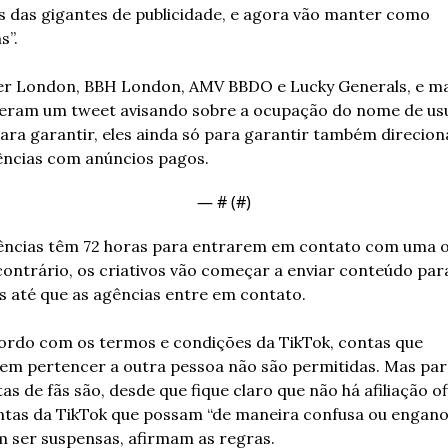
 das gigantes de publicidade, e agora vão manter como 
s”.
r London, BBH London, AMV BBDO e Lucky Generals, e mai
eram um tweet avisando sobre a ocupação do nome de usuá
para garantir, eles ainda só para garantir também direcion
ências com anúncios pagos.
— #
 (#
)
ências têm 72 horas para entrarem em contato com uma of
contrário, os criativos vão começar a enviar conteúdo para
s até que as agências entre em contato.
ordo com os termos e condições da TikTok, contas que 
em pertencer a outra pessoa não são permitidas. Mas paró
as de fãs são, desde que fique claro que não há afiliação ofic
ntas da TikTok que possam “de maneira confusa ou enganos
 ser suspensas, afirmam as regras.