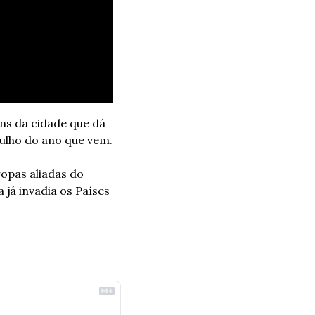
s da cidade que dá 
nome ao filme, durante a Segunda Guerra Mundial – o filme está previsto para julho do ano que vem. 
opas aliadas do 
já invadia os Países 