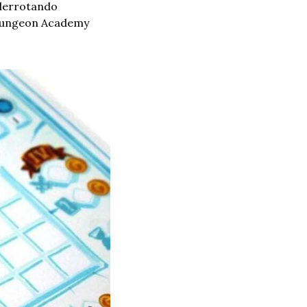
derrotando 
Dungeon Academy 