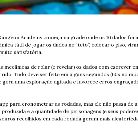
Dungeon Academy começa na grade onde os 16 dados for
ica tátil de jogar os dados no “teto”, colocar o piso, virar
uito satisfatória.
as mecânicas de rolar (e revelar) os dados com escrever em
rido. Tudo deve ser feito em alguns segundos (60s no modo
 que gera uma exploração agitada e favorece erros engraçado
m app para cronometrar as rodadas, mas ele não passa de 
 produzida e a quantidade de personagens (e seus poderes)
esouros recolhidos em cada rodada geram mais aleatorieda