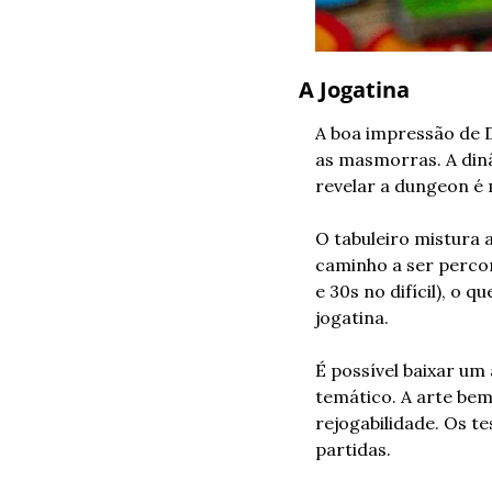
A Jogatina
A boa impressão de 
as masmorras. A dinâm
revelar a dungeon é m
O tabuleiro mistura 
caminho a ser percor
e 30s no difícil), o
jogatina.
É possível baixar u
temático. A arte bem
rejogabilidade. Os t
partidas.