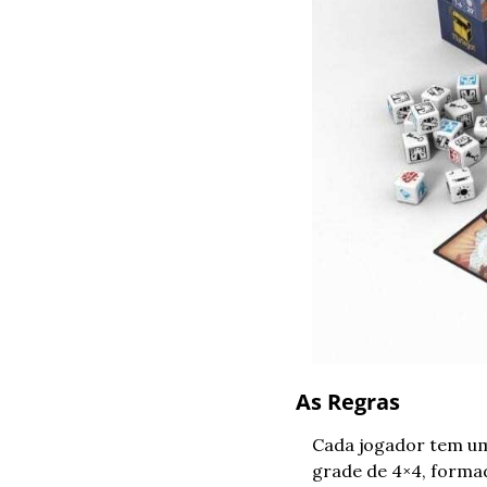
As Regras
Cada jogador tem u
grade de 4×4, formad