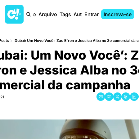
Início
Arquivo
Tags
Autores
Entrar
Inscreva-se
Posts
‘Dubai: Um Novo Você’: Zac Efron e Jessica Alba no 3o comercial da
ubai: Um Novo Você’: Z
ron e Jessica Alba no 3
mercial da campanha
021