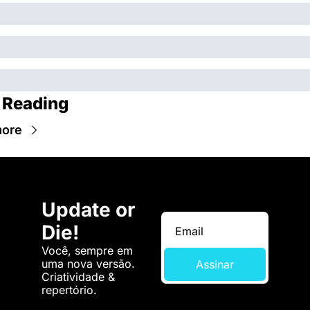
 Reading
more
Update or 
Die!
Você, sempre em 
uma nova versão. 
Assinar
Criatividade & 
repertório.