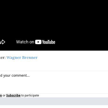
er: 
Wagner Brenner
in
or
Subscribe
to participate