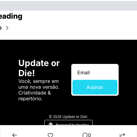
eading
e
Update or 
Die!
Você, sempre em 
uma nova versão. 
Assinar
Criatividade & 
repertório.
© 2026 Update or Die!.
Powered by beehiiv
0