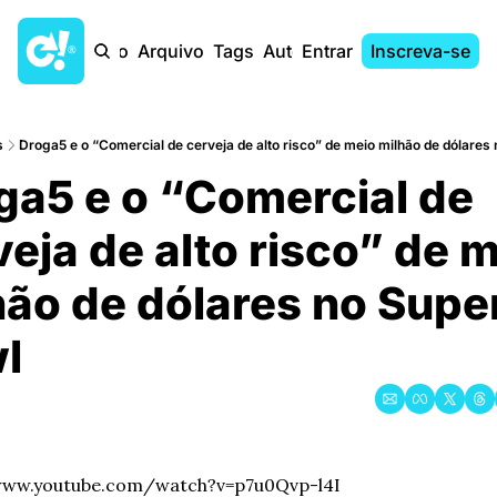
Início
Arquivo
Tags
Autores
Entrar
Inscreva-se
s
Droga5 e o “Comercial de cerveja de alto risco” de meio milhão de dólares
ga5 e o “Comercial de 
eja de alto risco” de m
ão de dólares no Super
l
www.youtube.com/watch?v=p7u0Qvp-l4I