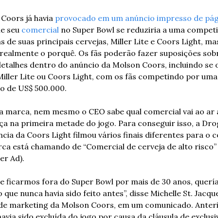
Coors já havia 
provocado em um anúncio impresso de pági
e seu 
comercial
 no Super Bowl se reduziria a uma competi
s de suas principais cervejas, Miller Lite e Coors Light, ma
ealmente o porquê. Os fãs poderão fazer suposições sob
detalhes dentro do anúncio da Molson Coors, incluindo se o
iller Lite ou Coors Light, com os fãs competindo por uma 
o de US$ 500.000.
 marca, nem mesmo o CEO sabe qual comercial vai ao ar a
ça na primeira metade do jogo. Para conseguir isso, a Drog
cia da Coors Light filmou vários finais diferentes para o c
ca está chamando de “Comercial de cerveja de alto risco” 
er Ad).
e ficarmos fora do Super Bowl por mais de 30 anos, querí
 que nunca havia sido feito antes”, disse Michelle St. Jacque
 de marketing da Molson Coors, em um comunicado. Anteri
avia sido excluída do jogo por causa da cláusula de exclusi