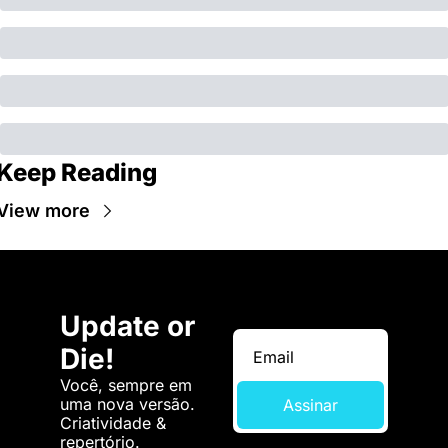
Keep Reading
View more
Update or 
Die!
Você, sempre em 
uma nova versão. 
Assinar
Criatividade & 
repertório.